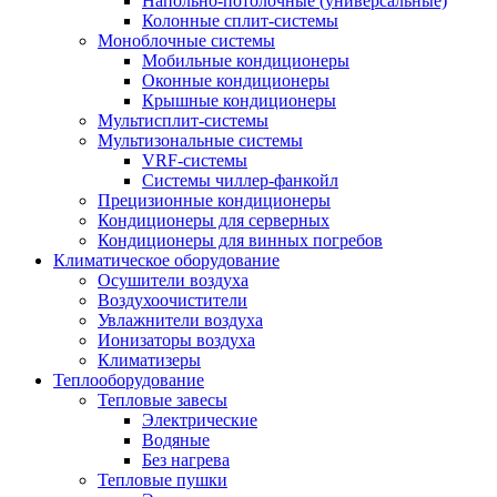
Напольно-потолочные (универсальные)
Колонные сплит-системы
Моноблочные системы
Мобильные кондиционеры
Оконные кондиционеры
Крышные кондиционеры
Мультисплит-системы
Мультизональные системы
VRF-системы
Системы чиллер-фанкойл
Прецизионные кондиционеры
Кондиционеры для серверных
Кондиционеры для винных погребов
Климатическое оборудование
Осушители воздуха
Воздухоочистители
Увлажнители воздуха
Ионизаторы воздуха
Климатизеры
Теплооборудование
Тепловые завесы
Электрические
Водяные
Без нагрева
Тепловые пушки