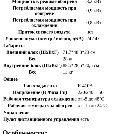
Мощность в режиме обогрева
3,2 кВт
Потребляемая мощность при
0,9 кВт
обогреве
Потребляемая мощность при
0,8 кВт
охлаждении
Приток свежего воздуха
нет
Уровень шума (внутр / внешн, дБА)
24 / 47
Габариты
Внешний блок (ШxВxГ)
71,7*48,3*23 см
Вес
28 кг
Внутренний блок (ШxВxГ)
88,5*28,5*20,5 см
Вес
11 кг
Общее
Тип хладагента
R 410A
Напряжение (В-Фаза-Гц)
220/240-1-50
Рабочая температура охлаждение
от -5 до 48°С
Рабочая температура обогрев
от -15 до 24°С
Управление
Пульт дистанционного управления
есть
Особенности: