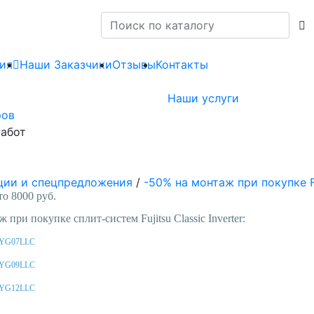
ия
Наши Заказчики
Отзывы
Контакты
Наши услуги
ров
абот
ции и спецпредложения
/
-50% на монтаж при покупке Fu
о 8000 руб.
 при покупке сплит-систем Fujitsu Classic Inverter:
OYG07LLC
OYG09LLC
OYG12LLC