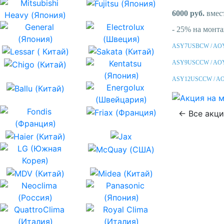
6000 руб.
вмес
- 25% на монт
ASY7USBCW / AO
ASY9USCCW / AO
ASY12USCCW / A
← Все акц