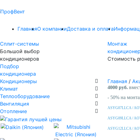
Главная
О компании
Доставка и оплата
Информац
Сплит-системы
Монтаж
Большой выбор
кондиционе
кондиционеров
Стоимость р
Подбор
кондиционера
Кондиционеры
Главная
/
Ак
4000 руб.
вмест
Климат
Теплооборудование
- 50% на монтаж
Вентиляция
ASYG07LLCA / A
Отопление
ASYG09LLCA / A
ASYG12LLCA / A