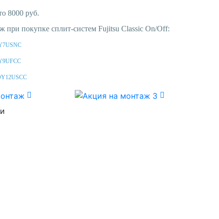
то 8000 руб.
аж при покупке
сплит-систем Fujitsu
Classic On/Off:
Y7USNC
Y9UFCC
OY12USCC
ии