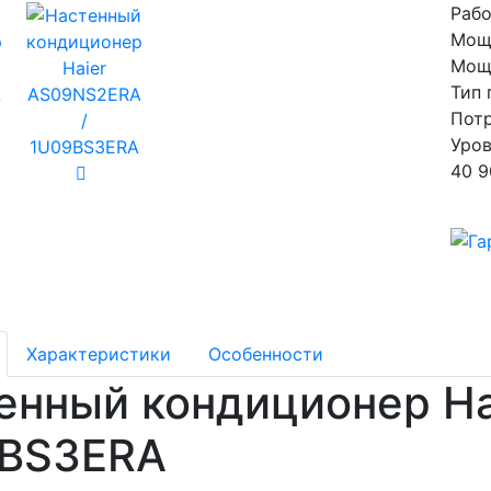
Рабо
Мощ
Мощн
Тип 
Потр
Уров
40 9
Характеристики
Особенности
енный кондиционер Ha
BS3ERA