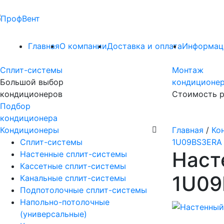
Главная
О компании
Доставка и оплата
Информац
Сплит-системы
Монтаж
Большой выбор
кондиционе
кондиционеров
Стоимость р
Подбор
кондиционера
Кондиционеры
Главная
/
Ко
Сплит-системы
1U09BS3ERA
Наст
Настенные сплит-системы
Кассетные сплит-системы
1U09
Канальные сплит-системы
Подпотолочные сплит-системы
Напольно-потолочные
(универсальные)