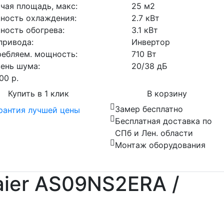
чая площадь, макс:
25 м2
ность охлаждения:
2.7 кВт
ость обогрева:
3.1 кВт
привода:
Инвертор
ебляем. мощность:
710 Вт
ень шума:
20/38 дБ
00
р.
Купить в 1 клик
В корзину
Замер бесплатно
Бесплатная доставка по
СПб и Лен. области
Монтаж оборудования
ier AS09NS2ERA /