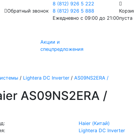
8 (812) 926 5 222
Обратный звонок
8 (812) 926 5 888
Корзи
Ежедневно с 09:00 до 21:00
пуста
Акции и
спецпредложения
системы
/
Lightera DC Inverter
/
AS09NS2ERA /
ier AS09NS2ERA /
д:
Haier (Китай)
я:
Lightera DC Inverter