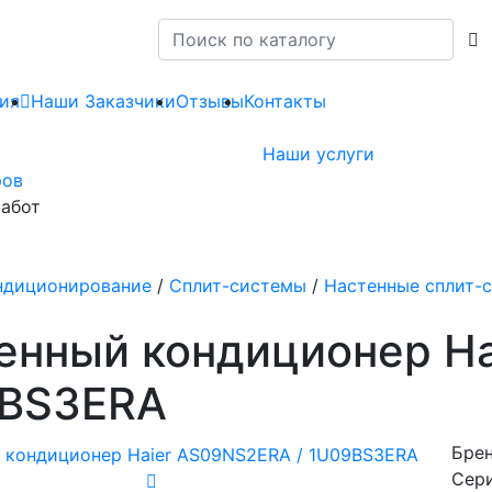
ия
Наши Заказчики
Отзывы
Контакты
Наши услуги
ров
абот
ндиционирование
/
Сплит-системы
/
Настенные сплит-
енный кондиционер Ha
BS3ERA
Брен
Сери