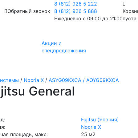
8 (812) 926 5 222
Обратный звонок
8 (812) 926 5 888
Корзи
Ежедневно с 09:00 до 21:00
пуста
Акции и
спецпредложения
системы
/
Nocria X
/
ASYG09KXCA / AOYG09KXCA
itsu General
д:
Fujitsu (Япония)
я:
Nocria X
чая площадь, макс:
25 м2