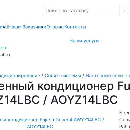
ия
Наши Заказчики
Отзывы
Контакты
Наши услуги
ров
абот
ндиционирование
/
Сплит-системы
/
Настенные сплит-
енный кондиционер Fuj
14LBC / AOYZ14LBC
Брен
Сери
Рабо