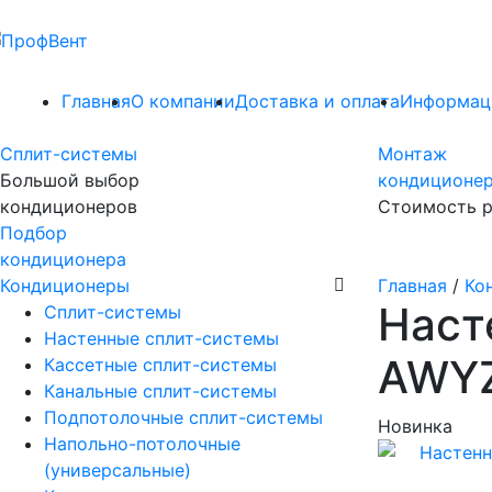
Главная
О компании
Доставка и оплата
Информац
Сплит-системы
Монтаж
Большой выбор
кондиционе
кондиционеров
Стоимость р
Подбор
кондиционера
Кондиционеры
Главная
/
Ко
Наст
Сплит-системы
Настенные сплит-системы
AWYZ
Кассетные сплит-системы
Канальные сплит-системы
Подпотолочные сплит-системы
Новинка
Напольно-потолочные
(универсальные)